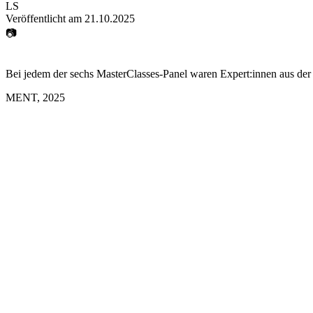
LS
Veröffentlicht am
21.10.2025
📷
Bei jedem der sechs MasterClasses-Panel waren Expert:innen aus der
MENT
,
2025
Was braucht es, damit junge Medien-Fachkräfte in Thüringen blei
MasterClasses-Panel im Rahmen des Medien BarCamp Erfurt.
Kai Schöttle
Celina Erler