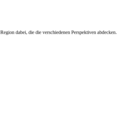
 Region dabei, die die verschiedenen Perspektiven abdecken.
ben? Und wie können Thüringer Unternehmen dem Fachkräftemangel ge
Joanna Pawlaczek
Werkstudierenden-Stel