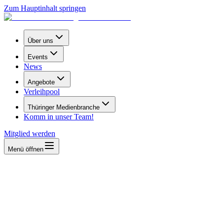
Zum Hauptinhalt springen
Über uns
Events
News
Angebote
Verleihpool
Thüringer Medienbranche
Komm in unser Team!
Mitglied werden
Menü öffnen
www.medien-thueringen.de