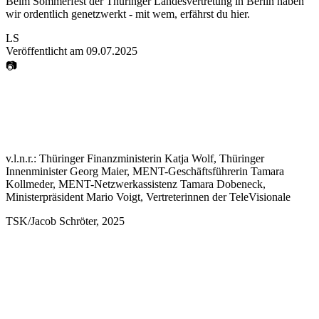
Beim Sommerfest der Thüringer Landesvertretung in Berlin haben
wir ordentlich genetzwerkt - mit wem, erfährst du hier.
LS
Veröffentlicht am
09.07.2025
📷
v.l.n.r.: Thüringer Finanzministerin Katja Wolf, Thüringer
Innenminister Georg Maier, MENT-Geschäftsführerin Tamara
Kollmeder, MENT-Netzwerkassistenz Tamara Dobeneck,
Ministerpräsident Mario Voigt, Vertreterinnen der TeleVisionale
TSK/Jacob Schröter
,
2025